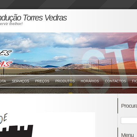
ndução Torres Vedras
ervir melhor!
OTA
SERVIÇOS
PREÇOS
PRODUTOS
HORÁRIOS
CONTACTOS
FI
Procur
Menu