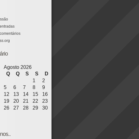
essão
entradas
comentários
ss.org
ário
Agosto 2026
Q
Q
S
S
D
1
2
5
6
7
8
9
12
13
14
15
16
19
20
21
22
23
26
27
28
29
30
nos..