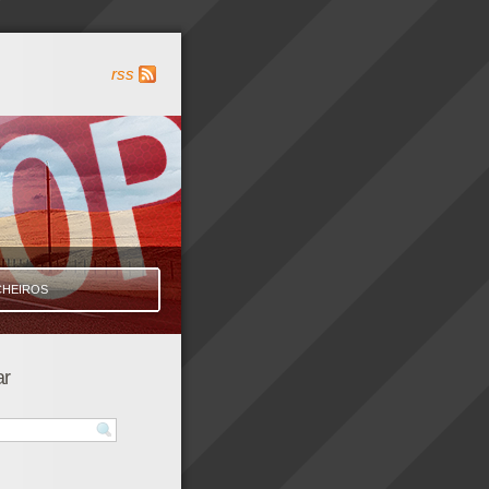
rss
CHEIROS
ar