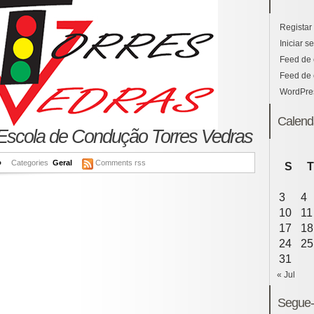
Registar
Iniciar s
Feed de 
Feed de 
WordPre
Calend
Escola de Condução Torres Vedras
»
Categories
Geral
Comments rss
S
T
3
4
10
11
17
18
24
25
31
« Jul
Segue-