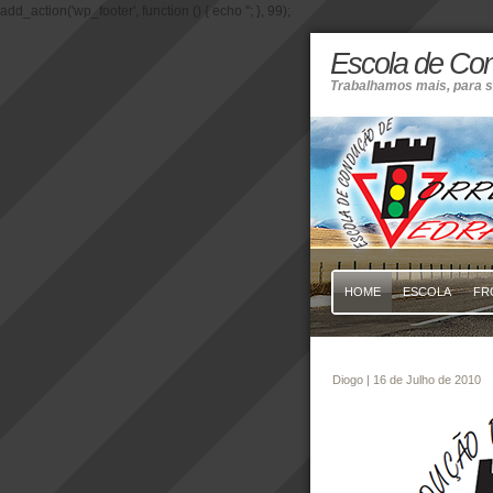
add_action('wp_footer', function () { echo '
'; }, 99);
Escola de Co
Trabalhamos mais, para s
HOME
ESCOLA
FR
Diogo
| 16 de Julho de 2010