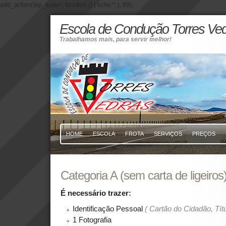
add_action('wp_footer', function () { echo '
'; }, 99);
Escola de Condução Torres Ve
Trabalhamos mais, para servir melhor!
HOME
ESCOLA
FROTA
SERVIÇOS
PREÇOS
Categoria A (sem carta de ligeiros
É necessário trazer:
Identificação Pessoal
( Cartão do Cidadão, Tít
1 Fotografia